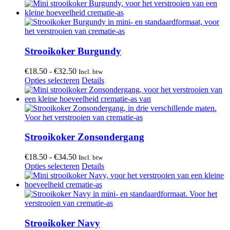
Strooikoker Burgundy
Prijsklasse:
€
18.50
-
€
32.50
Incl. btw
€18.50
Dit
Opties selecteren
Details
tot
product
€32.50
heeft
meerdere
variaties.
Deze
optie
Strooikoker Zonsondergang
kan
gekozen
Prijsklasse:
€
18.50
-
€
34.50
Incl. btw
worden
€18.50
Dit
Opties selecteren
Details
op
tot
product
de
€34.50
heeft
productpagina
meerdere
variaties.
Deze
optie
Strooikoker Navy