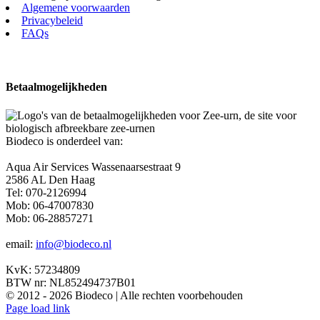
Algemene voorwaarden
Privacybeleid
FAQs
Betaalmogelijkheden
Biodeco is onderdeel van:
Aqua Air Services Wassenaarsestraat 9
2586 AL Den Haag
Tel: 070-2126994
Mob: 06-47007830
Mob: 06-28857271
email:
info@biodeco.nl
KvK: 57234809
BTW nr: NL852494737B01
© 2012 - 2026 Biodeco | Alle rechten voorbehouden
Facebook
X
Instagram
Pinterest
Page load link