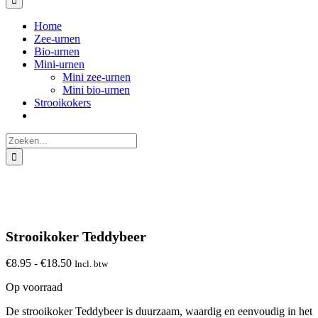
Home
Zee-urnen
Bio-urnen
Mini-urnen
Mini zee-urnen
Mini bio-urnen
Strooikokers
Zoeken
naar:
Strooikoker Teddybeer
Prijsklasse:
€
8.95
-
€
18.50
Incl. btw
€8.95
Op voorraad
tot
€18.50
De strooikoker Teddybeer is duurzaam, waardig en eenvoudig in het