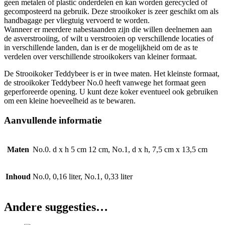
geen metalen of plastic onderdelen en kan worden gerecycled of
gecomposteerd na gebruik. Deze strooikoker is zeer geschikt om als
handbagage per vliegtuig vervoerd te worden.
Wanneer er meerdere nabestaanden zijn die willen deelnemen aan
de asverstrooiing, of wilt u verstrooien op verschillende locaties of
in verschillende landen, dan is er de mogelijkheid om de as te
verdelen over verschillende strooikokers van kleiner formaat.
De Strooikoker Teddybeer is er in twee maten. Het kleinste formaat,
de strooikoker Teddybeer No.0 heeft vanwege het formaat geen
geperforeerde opening. U kunt deze koker eventueel ook gebruiken
om een kleine hoeveelheid as te bewaren.
Aanvullende informatie
Maten
No.0. d x h 5 cm 12 cm, No.1, d x h, 7,5 cm x 13,5 cm
Inhoud
No.0, 0,16 liter, No.1, 0,33 liter
Andere suggesties…