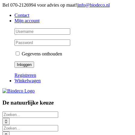
Ga
Bel 070-2126994 voor advies op maat!
|
info@biodeco.nl
naar
Contact
inhoud
Mijn account
Gegevens onthouden
Registreren
Winkelwagen
De natuurlijke keuze
Zoeken
naar:
Zoeken
naar: