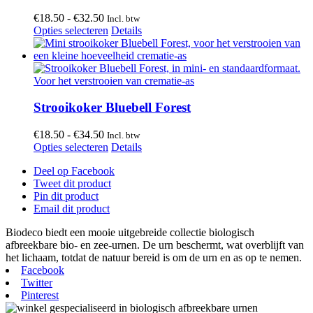
kan
gekozen
Prijsklasse:
€
18.50
-
€
32.50
Incl. btw
worden
€18.50
Dit
Opties selecteren
Details
op
tot
product
de
€32.50
heeft
productpagina
meerdere
variaties.
Deze
optie
Strooikoker Bluebell Forest
kan
gekozen
Prijsklasse:
€
18.50
-
€
34.50
Incl. btw
worden
€18.50
Dit
Opties selecteren
Details
op
tot
product
de
Deel op Facebook
€34.50
heeft
productpagina
Tweet dit product
meerdere
Pin dit product
variaties.
Email dit product
Deze
optie
Biodeco biedt een mooie uitgebreide collectie biologisch
kan
afbreekbare bio- en zee-urnen. De urn beschermt, wat overblijft van
gekozen
het lichaam, totdat de natuur bereid is om de urn en as op te nemen.
worden
Facebook
op
Twitter
de
Pinterest
productpagina